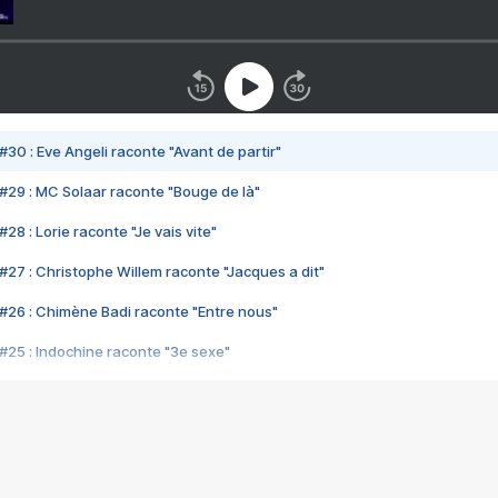
#30 : Eve Angeli raconte "Avant de partir"
#29 : MC Solaar raconte "Bouge de là"
28 : Lorie raconte "Je vais vite"
#27 : Christophe Willem raconte "Jacques a dit"
#26 : Chimène Badi raconte "Entre nous"
#25 : Indochine raconte "3e sexe"
#24 : Zaho raconte "C'est chelou"
#23 : Patrick Bruel raconte "Au café des délices"
#22 : Kyo raconte "Le chemin"